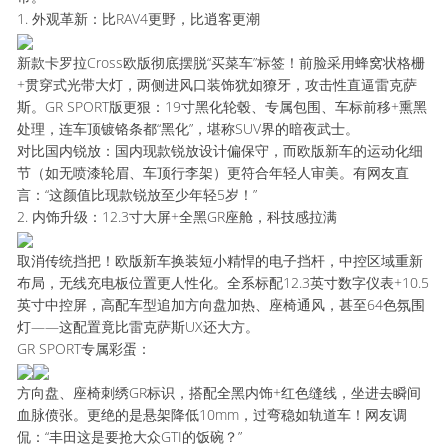
1. 外观革新：比RAV4更野，比逍客更潮
新款卡罗拉Cross欧版彻底摆脱“买菜车”标签！前脸采用蜂窝状格栅
+贯穿式光带大灯，两侧进风口装饰犹如獠牙，攻击性直逼雷克萨
斯。GR SPORT版更狠：19寸黑化轮毂、专属包围、车标前移+熏黑
处理，连车顶镀铬条都“黑化”，堪称SUV界的暗夜武士。
对比国内锐放：国内现款锐放设计偏保守，而欧版新车的运动化细
节（如无喷漆轮眉、车顶行李架）更符合年轻人审美。有网友直
言：“这颜值比现款锐放至少年轻5岁！”
2. 内饰升级：12.3寸大屏+全黑GR座舱，科技感拉满
取消传统挡把！欧版新车换装短小精悍的电子挡杆，中控区域重新
布局，无线充电板位置更人性化。全系标配12.3英寸数字仪表+10.5
英寸中控屏，高配车型追加方向盘加热、座椅通风，甚至64色氛围
灯——这配置竟比雷克萨斯UX还大方。
GR SPORT专属彩蛋：
方向盘、座椅刺绣GR标识，搭配全黑内饰+红色缝线，坐进去瞬间
血脉偾张。更绝的是悬架降低10mm，过弯稳如轨道车！网友调
侃：“丰田这是要抢大众GTI的饭碗？”