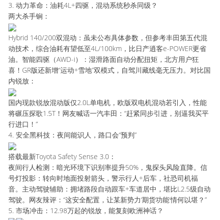
3. 动力革命：油耗4L+四驱，混动系统秒杀同级？
两大杀手锏：
Hybrid 140/200双混动：虽未公布具体参数，但参考丰田第五代混
动技术，综合油耗有望低至4L/100km，比日产逍客e-POWER更省
油。智能四驱（AWD-i）：湿滑路面自动分配扭矩，北方用户狂
喜！GR版还新增“运动+雪地”双模式，自驾川藏线毫无压力。对比国
内锐放：
国内现款锐放混动版仅2.0L单电机，欧版双电机混动若引入，性能
将碾压探歌1.5T！网友喊话一汽丰田：“赶紧同步引进，别逼我买平
行进口！”
4. 安全黑科技：夜间能识人，路口会“预判”
搭载最新Toyota Safety Sense 3.0：
夜间行人检测：暗光环境下识别率提升50%，鬼探头风险直降。信
号灯投影：转向时地面投射箭头，警示行人+后车，社恐司机福
音。主动驾驶辅助：拥堵路段自动跟车+车道居中，堪比L2.5级自动
驾驶。网友辣评：“这安全配置，让某新势力‘期货功能’情何以堪？”
5. 市场冲击：12.98万起的锐放，能复刻欧洲神话？