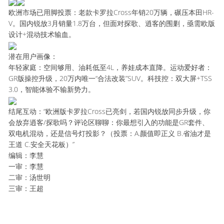
欧洲市场已用脚投票：老款卡罗拉Cross年销20万辆，碾压本田HR-
V。国内锐放3月销量1.8万台，但面对探歌、逍客的围剿，亟需欧版
设计+混动技术输血。
潜在用户画像：
年轻家庭：空间够用、油耗低至4L，养娃成本直降。运动爱好者：
GR版操控升级，20万内唯一“合法改装”SUV。科技控：双大屏+TSS
3.0，智能体验不输新势力。
结尾互动：“欧洲版卡罗拉Cross已亮剑，若国内锐放同步升级，你
会放弃逍客/探歌吗？评论区聊聊：你最想引入的功能是GR套件、
双电机混动，还是信号灯投影？（投票：A.颜值即正义 B.省油才是
王道 C.安全天花板）”
编辑：李慧
一审：李慧
二审：汤世明
三审：王超